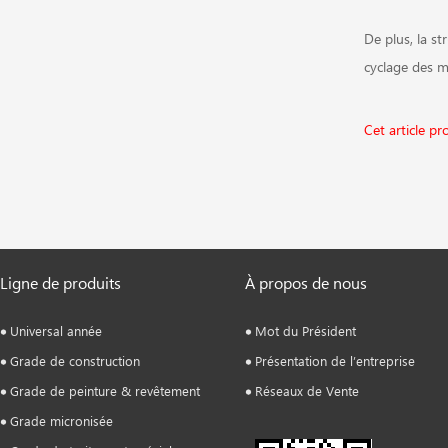
De plus, la s
cyclage des ma
Cet article pr
Ligne de produits
À propos de nous
Universal année
Mot du Président
Grade de construction
Présentation de l’entreprise
Grade de peinture & revêtement
Réseaux de Vente
Grade micronisée