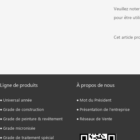
Veuillez note
pour être util
Cet article p
Ligne de produits
À propos de nous
Universal année
Mot du Président
Grade de construction
Présentation de l’entreprise
Grade de peinture & revêtement
Réseaux de Vente
Grade micronisée
Grade de traitement spécial