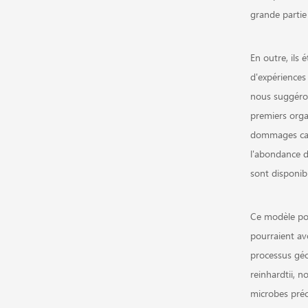
grande partie
En outre, ils
d'expériences
nous suggéron
premiers orga
dommages caus
l'abondance du
sont disponib
Ce modèle pou
pourraient avo
processus géo
reinhardtii, 
microbes préc