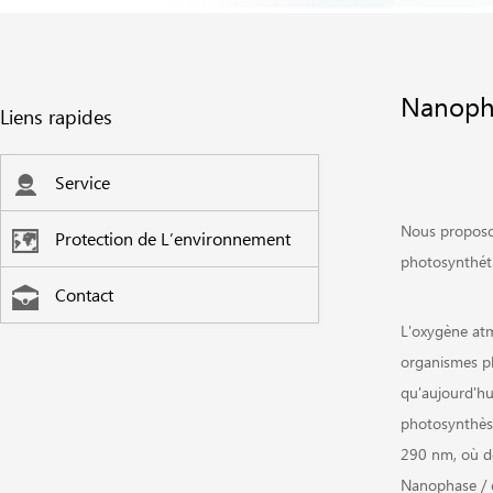
Nanopha
Liens rapides
Service
Nous proposo
Protection de L’environnement
photosynthéti
Contact
L'oxygène atm
organismes ph
qu'aujourd'hu
photosynthèse 
290 nm, où de
Nanophase / o