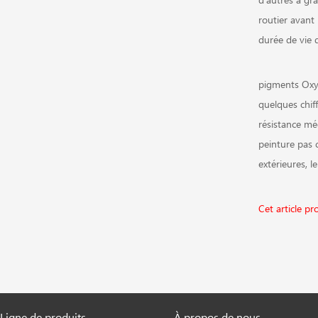
routier avant
durée de vie 
pigments Oxyd
quelques chiff
résistance mé
peinture pas c
extérieures, l
Cet article p
Ligne de produits
À propos de nous